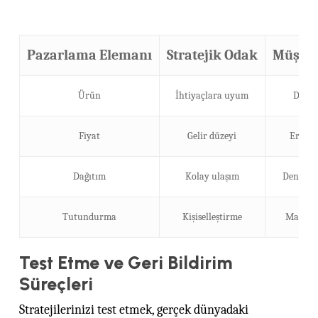
Pazarlama Elemanı
Stratejik Odak
Müşteri
Ürün
İhtiyaçlara uyum
Değer 
Fiyat
Gelir düzeyi
Erişile
Dağıtım
Kolay ulaşım
Deneyim 
Tutundurma
Kişiselleştirme
Marka b
Test Etme ve Geri Bildirim
Süreçleri
Stratejilerinizi test etmek, gerçek dünyadaki