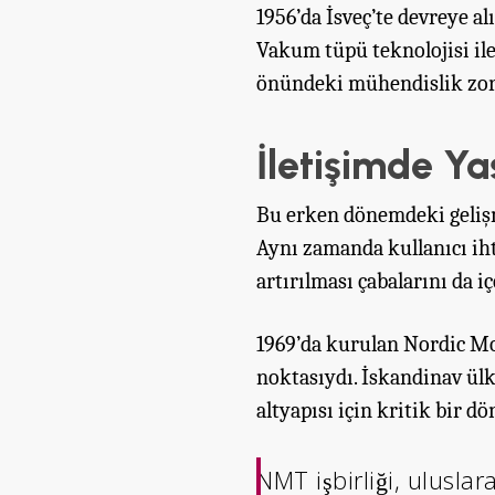
1956’da İsveç’te devreye al
Vakum tüpü teknolojisi ile 
önündeki mühendislik zor
İletişimde Y
Bu erken dönemdeki gelişme
Aynı zamanda kullanıcı ihti
artırılması çabalarını da i
1969’da kurulan Nordic M
noktasıydı. İskandinav ülk
altyapısı için kritik bir 
NMT işbirliği, uluslar