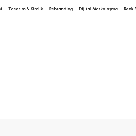
si
Tasarım & Kimlik
Rebranding
Dijital Markalaşma
Renk P
se