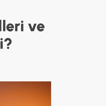
leri ve
i?