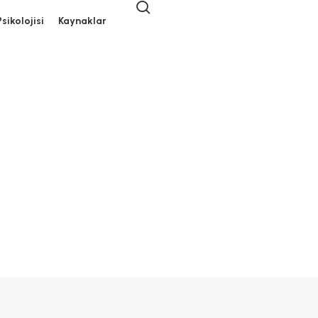
search
sikolojisi
Kaynaklar