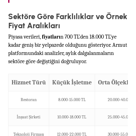
Sektöre Göre Farklılıklar ve Örnek
Fiyat Aralıkları
fiyatları
Piyasa verileri,
n 700 TL’den 18.000 TL’ye
kadar geniş bir yelpazede olduğunu gösteriyor. Armut
platformundaki analizler, aylık dalgalanmaların
sektöre göre değiştiğini doğruluyor.
Hizmet Türü
Küçük İşletme
Orta Ölçekli Ş
Restoran
8.000-15.000 TL
20.000-40.000 T
İnşaat Şirketi
10.000-18.000 TL
25.000-45.000 T
Teknoloji Firması
12.000-22.000 TL
30.000-55.000 T