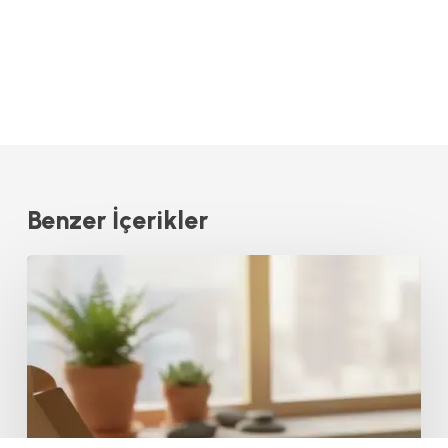
Benzer İçerikler
Sürdürülebilir
Ambalaj
Tasarımı:
Ekolojik
ve