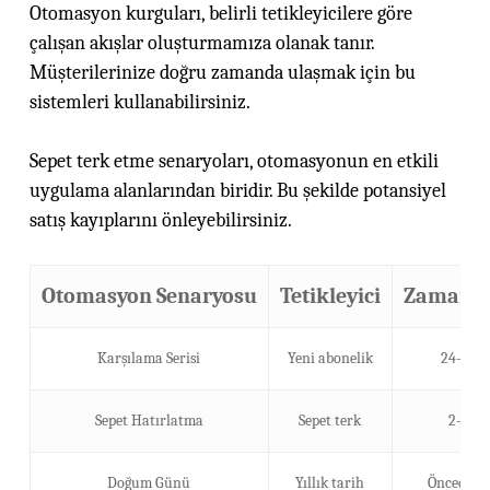
Otomasyon kurguları, belirli tetikleyicilere göre
çalışan akışlar oluşturmamıza olanak tanır.
Müşterilerinize doğru zamanda ulaşmak için bu
sistemleri kullanabilirsiniz.
Sepet terk etme senaryoları, otomasyonun en etkili
uygulama alanlarından biridir. Bu şekilde potansiyel
satış kayıplarını önleyebilirsiniz.
Otomasyon Senaryosu
Tetikleyici
Zaman Ar
Karşılama Serisi
Yeni abonelik
24-72 s
Sepet Hatırlatma
Sepet terk
2-6 sa
Doğum Günü
Yıllık tarih
Önceden 