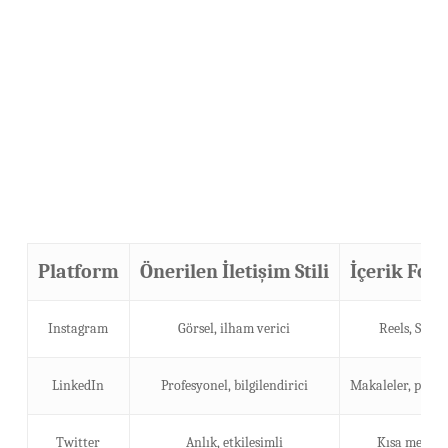
Platform
Önerilen İletişim Stili
İçerik For
Instagram
Görsel, ilham verici
Reels, Stori
LinkedIn
Profesyonel, bilgilendirici
Makaleler, payla
Twitter
Anlık, etkileşimli
Kısa mesajl