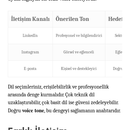
İletişim Kanalı
Önerilen Ton
Hedef Ki
LinkedIn
Profesyonel ve bilgilendirici
Sektör bi
Instagram
Görsel ve eğlenceli
Eğlence v
E-posta
Kişisel ve destekleyici
Doğrudan 
Dil seçimleriniz, erişilebilirlik ve profesyonellik
arasında denge kurmalıdır. Çok teknik dil
uzaklaştırabilir, çok basit dil ise güveni zedeleyebilir.
voice tone
Doğru
, bu dengeyi sağlamanın anahtarıdır.