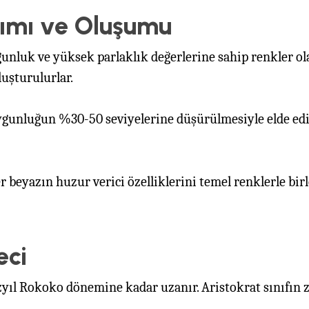
nımı ve Oluşumu
gunluk ve yüksek parlaklık değerlerine sahip renkler ol
uşturulurlar.
ygunluğun %30-50 seviyelerine düşürülmesiyle elde edili
ler beyazın huzur verici özelliklerini temel renklerle bi
eci
üzyıl Rokoko dönemine kadar uzanır. Aristokrat sınıfın za