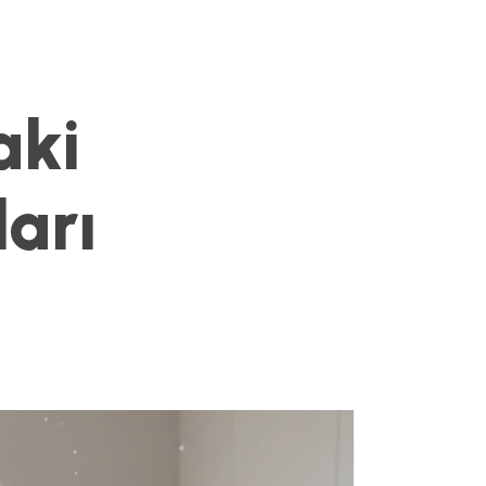
aki
ları