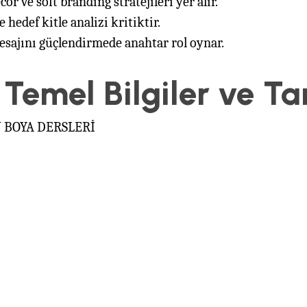
r ve soft branding stratejileri yer alır.
 hedef kitle analizi kritiktir.
ajını güçlendirmede anahtar rol oynar.
 Temel Bilgiler ve Ta