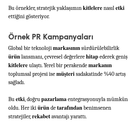
kitlelere
etki
Bu örnekler, stratejik yaklaşımın
nasıl
ettiğini gösteriyor.
Örnek PR Kampanyaları
markasının
Global bir teknoloji
sürdürülebilirlik
ürün
hitap
lansmanı, çevresel değerlere
ederek geniş
kitlelere
markanın
ulaştı. Yerel bir perakende
müşteri
toplumsal projesi ise
sadakatinde %40 artış
sağladı.
etki
pazarlama
Bu
, doğru
entegrasyonuyla mümkün
ürün
tarafından
oldu. Her iki
de
benimsenen
rekabet
stratejiler,
avantajı yarattı.