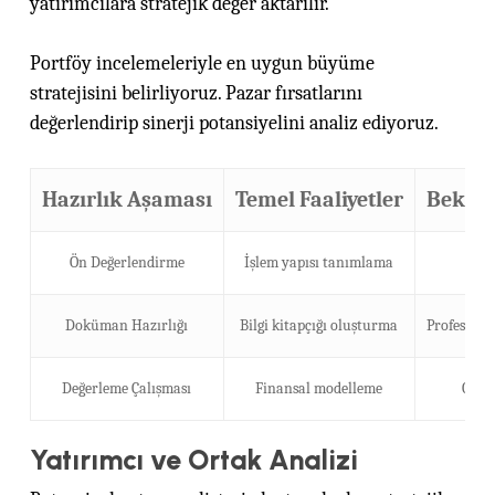
yatırımcılara stratejik değer aktarılır.
Portföy incelemeleriyle en uygun büyüme
stratejisini belirliyoruz. Pazar fırsatlarını
değerlendirip sinerji potansiyelini analiz ediyoruz.
Hazırlık Aşaması
Temel Faaliyetler
Beklen
Ön Değerlendirme
İşlem yapısı tanımlama
Ne
Doküman Hazırlığı
Bilgi kitapçığı oluşturma
Profesyone
Değerleme Çalışması
Finansal modelleme
Gerçe
Yatırımcı ve Ortak Analizi