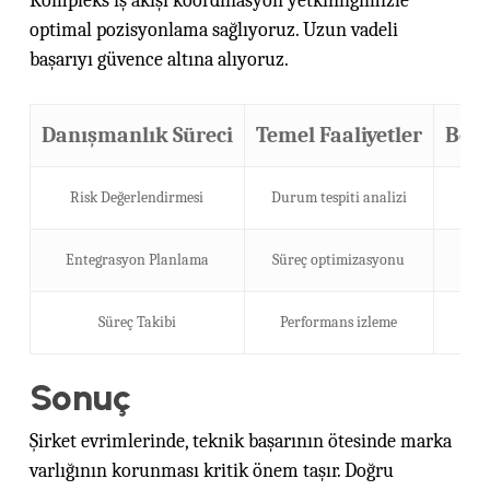
Kompleks iş akışı koordinasyon yetkinliğimizle
optimal pozisyonlama sağlıyoruz. Uzun vadeli
başarıyı güvence altına alıyoruz.
Danışmanlık Süreci
Temel Faaliyetler
Bekl
Risk Değerlendirmesi
Durum tespiti analizi
Ri
Entegrasyon Planlama
Süreç optimizasyonu
Ope
Süreç Takibi
Performans izleme
Sonuç
Şirket evrimlerinde, teknik başarının ötesinde marka
varlığının korunması kritik önem taşır. Doğru