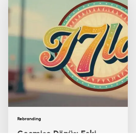
Dönüş:
Eski
Logoya
Dönmek
Bir
Rebranding
Stratejisi
mi?
Rebranding
Geçmişe Dönüş: Eski